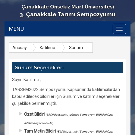
Çanakkale Onsekiz Mart Üniversitesi
3. Çanakkale Tarımı Sempozyumu
MENU
Toggle
navigati
Anasayfa
Katılımcı İçin Bilgiler
Sunum Seçenekleri
Sunum Seçenekleri
Sayın Katılımcı ;
TARSEM2022 Sempozyumu Kapsamında katılımcılardan
kabul edilecek bildiriler için Sunum ve katılım seçenekeleri
şu şekilde belirlenmiştir.
Özet Bildiri
(Bildiri özet metni yalnızca Sempoyum Bildirileri Özet
Kitabında yer alacaktır).
Tam Metin Bildiri
(Bildiri özet metni Sempoyum Bildirileri Özet