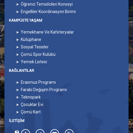
Öğrenci Temsilcileri Konseyi
Engelliler Koordinasyon Birimi
KAMPÜSTE YAŞAM
Yemekhane Ve Kafeteryalar
Kütüphane
Sosyal Tesisler
Çomü Spor Kulübü
Yemek Listesi
BAĞLANTILAR
Erasmus Programı
Farabi Değişim Programı
Teknopark
Çocuklar Evi
Çomü Kart
İLETIŞIM