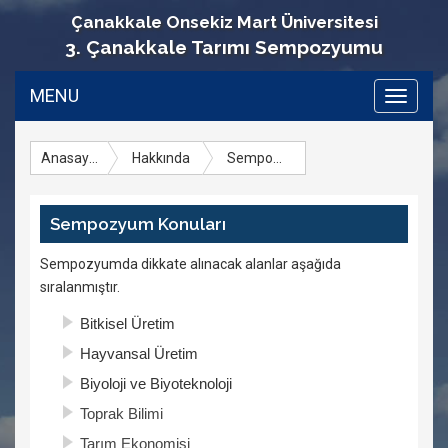
Çanakkale Onsekiz Mart Üniversitesi
3. Çanakkale Tarımı Sempozyumu
MENU
Toggle
navigati
Anasayfa
Hakkında
Sempozyum Konuları
Sempozyum Konuları
Sempozyumda dikkate alınacak alanlar aşağıda
sıralanmıştır.
Bitkisel Üretim
Hayvansal Üretim
Biyoloji ve Biyoteknoloji
Toprak Bilimi
Tarım Ekonomisi