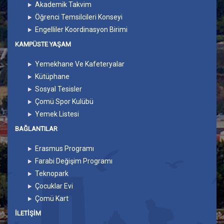
Akademik Takvim
Öğrenci Temsilcileri Konseyi
Engelliler Koordinasyon Birimi
KAMPÜSTE YAŞAM
Yemekhane Ve Kafeteryalar
Kütüphane
Sosyal Tesisler
Çomü Spor Kulübü
Yemek Listesi
BAĞLANTILAR
Erasmus Programı
Farabi Değişim Programı
Teknopark
Çocuklar Evi
Çomü Kart
İLETIŞIM