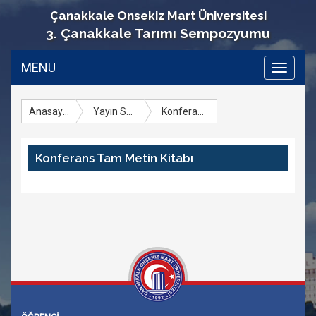
Çanakkale Onsekiz Mart Üniversitesi
3. Çanakkale Tarımı Sempozyumu
MENU
Toggle
navigati
Anasayfa
Yayın Seçenekleri
Konferans Tam Metin Kitabı
Konferans Tam Metin Kitabı